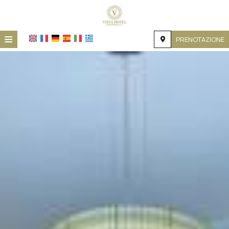
≡
PRENOTAZIONE
HOME
POSIZIONE
ALLOGGIO
SERVIZI
GALLERIA